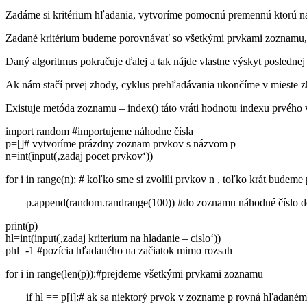
Zadáme si kritérium hľadania, vytvoríme pomocnú premennú ktorú n
Zadané kritérium budeme porovnávať so všetkými prvkami zoznamu, a
Daný algoritmus pokračuje ďalej a tak nájde vlastne výskyt poslednej 
Ak nám stačí prvej zhody, cyklus prehľadávania ukončíme v mieste z
Existuje metóda zoznamu – index() táto vráti hodnotu indexu prvého 
import random #importujeme náhodne čísla
p=[]# vytvoríme prázdny zoznam prvkov s názvom p
n=int(input(‚zadaj pocet prvkov‘))
for i in range(n): # koľko sme si zvolili prvkov n , toľko krát budeme
p.append(random.randrange(100)) #do zoznamu náhodné číslo d
print(p)
hl=int(input(‚zadaj kriterium na hladanie – cislo‘))
phl=-1 #pozícia hľadaného na začiatok mimo rozsah
for i in range(len(p)):#prejdeme všetkými prvkami zoznamu
if hl == p[i]:# ak sa niektorý prvok v zozname p rovná hľadaném