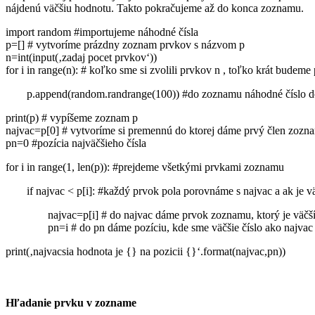
nájdenú väčšiu hodnotu. Takto pokračujeme až do konca zoznamu.
import random #importujeme náhodné čísla
p=[] # vytvoríme prázdny zoznam prvkov s názvom p
n=int(input(‚zadaj pocet prvkov‘))
for i in range(n): # koľko sme si zvolili prvkov n , toľko krát budeme
p.append(random.randrange(100)) #do zoznamu náhodné číslo d
print(p) # vypíšeme zoznam p
najvac=p[0] # vytvoríme si premennú do ktorej dáme prvý člen zozn
pn=0 #pozícia najväčšieho čísla
for i in range(1, len(p)): #prejdeme všetkými prvkami zoznamu
if najvac < p[i]: #každý prvok pola porovnáme s najvac a ak je v
najvac=p[i] # do najvac dáme prvok zoznamu, ktorý je väčš
pn=i # do pn dáme pozíciu, kde sme väčšie číslo ako najvac 
print(‚najvacsia hodnota je {} na pozicii {}‘.format(najvac,pn))
Hľadanie prvku v zozname