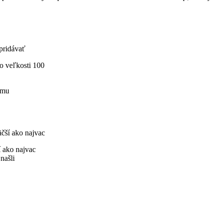
 pridávať
o veľkosti 100
amu
äčší ako najvac
í ako najvac
našli