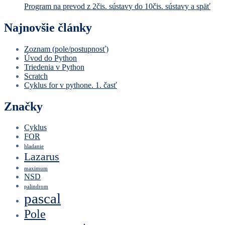
Program na prevod z 2čis. sústavy do 10čis. sústavy a späť
Najnovšie články
Zoznam (pole/postupnosť)
Úvod do Python
Triedenia v Python
Scratch
Cyklus for v pythone. 1. časť
Značky
Cyklus
FOR
hladanie
Lazarus
maximum
NSD
palindrom
pascal
Pole