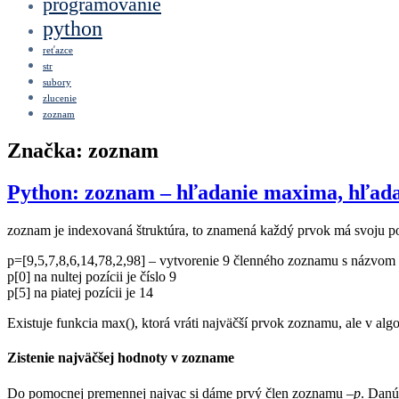
programovanie
python
reťazce
str
subory
zlucenie
zoznam
Značka:
zoznam
Python: zoznam – hľadanie maxima, hľada
zoznam je indexovaná štruktúra, to znamená každý prvok má svoju pozí
p=[9,5,7,8,6,14,78,2,98] – vytvorenie 9 členného zoznamu s názvom
p[0] na nultej pozícii je číslo 9
p[5] na piatej pozícii je 14
Existuje funkcia max(), ktorá vráti najväčší prvok zoznamu, ale v al
Zistenie najväčšej hodnoty v zozname
Do pomocnej premennej najvac si dáme prvý člen zoznamu –
p
. Dan