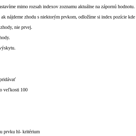
astavíme mimo rozsah indexov zoznamu aktuálne na zápornú hodnotu.
k nájdeme zhodu s niektorým prvkom, odložíme si index pozície kde p
zhody, nie prvej.
hody.
výskytu.
 pridávať
o veľkosti 100
u prvku hl- kritérium