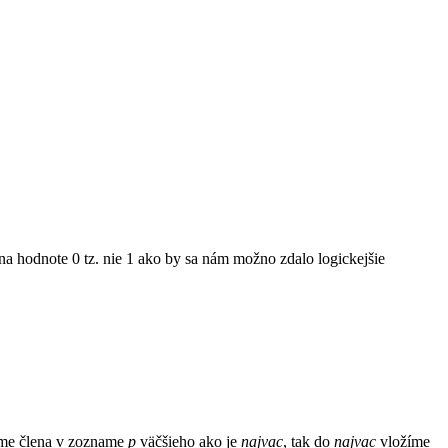
na hodnote 0 tz. nie 1 ako by sa nám možno zdalo logickejšie
eme člena v zozname
p
väčšieho ako je
najvac
, tak do
najvac
vložíme