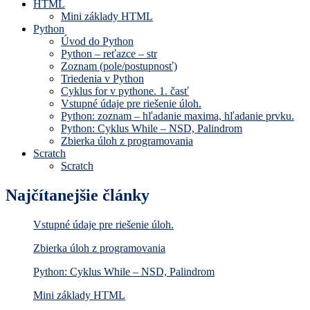
HTML
Mini základy HTML
Python
Úvod do Python
Python – reťazce – str
Zoznam (pole/postupnosť)
Triedenia v Python
Cyklus for v pythone. 1. časť
Vstupné údaje pre riešenie úloh.
Python: zoznam – hľadanie maxima, hľadanie prvku.
Python: Cyklus While – NSD, Palindrom
Zbierka úloh z programovania
Scratch
Scratch
Najčítanejšie články
Vstupné údaje pre riešenie úloh.
Zbierka úloh z programovania
Python: Cyklus While – NSD, Palindrom
Mini základy HTML