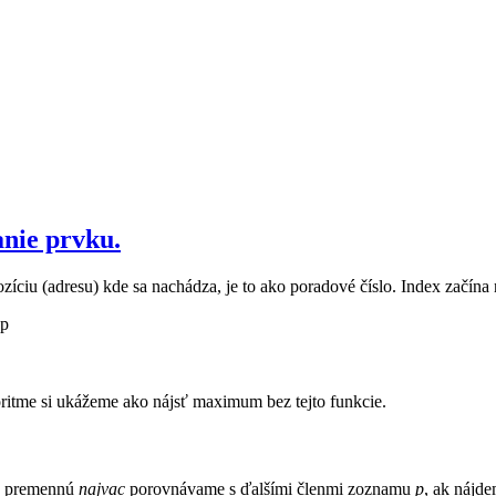
nie prvku.
ciu (adresu) kde sa nachádza, je to ako poradové číslo. Index začína 
 p
goritme si ukážeme ako nájsť maximum bez tejto funkcie.
ú premennú
najvac
porovnávame s ďalšími členmi zoznamu
p
, ak nájd