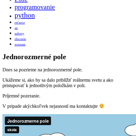
programovanie
python
reťazce
str
subory
zlucenie
zoznam
Jednorozmerné pole
Dnes sa pozrieme na jednorozmerné pole.
Ukážeme si, ako by sa dalo priblížiť reálnemu svetu a ako
pristupovať k jednotlivým položkám v poli.
Príjemné pozeranie.
V pripade akýchkoľvek nejasností ma kontaktujte