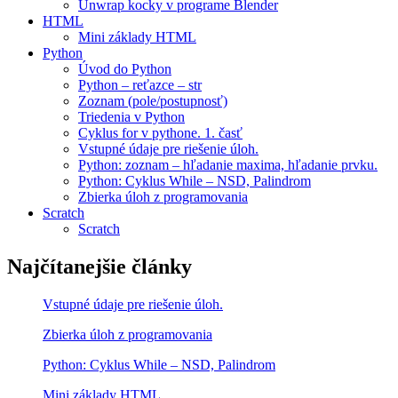
Unwrap kocky v programe Blender
HTML
Mini základy HTML
Python
Úvod do Python
Python – reťazce – str
Zoznam (pole/postupnosť)
Triedenia v Python
Cyklus for v pythone. 1. časť
Vstupné údaje pre riešenie úloh.
Python: zoznam – hľadanie maxima, hľadanie prvku.
Python: Cyklus While – NSD, Palindrom
Zbierka úloh z programovania
Scratch
Scratch
Najčítanejšie články
Vstupné údaje pre riešenie úloh.
Zbierka úloh z programovania
Python: Cyklus While – NSD, Palindrom
Mini základy HTML