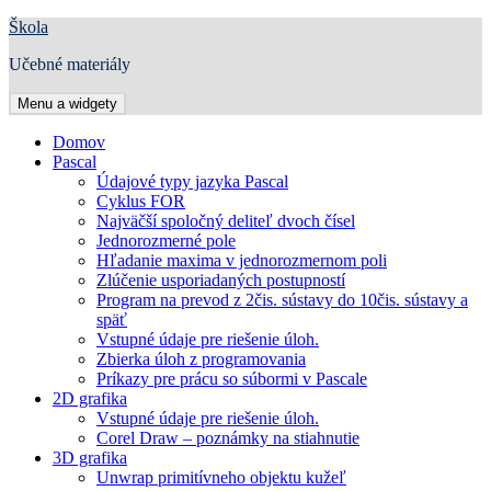
Preskočiť
Škola
na
Učebné materiály
obsah
Menu a widgety
Domov
Pascal
Údajové typy jazyka Pascal
Cyklus FOR
Najväčší spoločný deliteľ dvoch čísel
Jednorozmerné pole
Hľadanie maxima v jednorozmernom poli
Zlúčenie usporiadaných postupností
Program na prevod z 2čis. sústavy do 10čis. sústavy a
späť
Vstupné údaje pre riešenie úloh.
Zbierka úloh z programovania
Príkazy pre prácu so súbormi v Pascale
2D grafika
Vstupné údaje pre riešenie úloh.
Corel Draw – poznámky na stiahnutie
3D grafika
Unwrap primitívneho objektu kužeľ