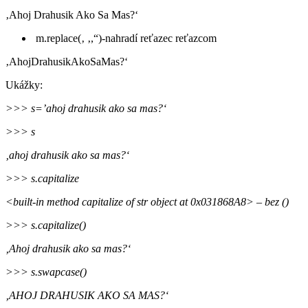
‚Ahoj Drahusik Ako Sa Mas?‘
m.replace(‚ ‚,“)
-nahradí reťazec reťazcom
‚AhojDrahusikAkoSaMas?‘
Ukážky:
>>> s=’ahoj drahusik ako sa mas?‘
>>> s
‚ahoj drahusik ako sa mas?‘
>>> s.capitalize
<built-in method capitalize of str object at 0x031868A8> – bez ()
>>> s.capitalize()
‚Ahoj drahusik ako sa mas?‘
>>> s.swapcase()
‚AHOJ DRAHUSIK AKO SA MAS?‘