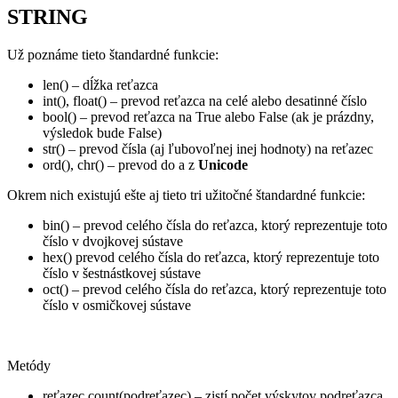
STRING
Už poznáme tieto štandardné funkcie:
len()
– dĺžka reťazca
int()
,
float()
– prevod reťazca na celé alebo desatinné číslo
bool()
– prevod reťazca na
True
alebo
False
(ak je prázdny,
výsledok bude
False
)
str()
– prevod čísla (aj ľubovoľnej inej hodnoty) na reťazec
ord()
,
chr()
– prevod do a z
Unicode
Okrem nich existujú ešte aj tieto tri užitočné štandardné funkcie:
bin()
– prevod celého čísla do reťazca, ktorý reprezentuje toto
číslo v dvojkovej sústave
hex()
prevod celého čísla do reťazca, ktorý reprezentuje toto
číslo v šestnástkovej sústave
oct()
– prevod celého čísla do reťazca, ktorý reprezentuje toto
číslo v osmičkovej sústave
Metódy
reťazec.count(podreťazec)
– zistí počet výskytov podreťazca