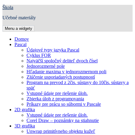
Preskočiť
Škola
na
Učebné materiály
obsah
Menu a widgety
Domov
Pascal
Údajové typy jazyka Pascal
Cyklus FOR
Najväčší spoločný deliteľ dvoch čísel
Jednorozmerné pole
Hľadanie maxima v jednorozmernom poli
Zlúčenie usporiadaných postupností
Program na prevod z 2čis. sústavy do 10čis. sústavy a
späť
Vstupné údaje pre riešenie úloh.
Zbierka úloh z programovania
Príkazy pre prácu so súbormi v Pascale
2D grafika
Vstupné údaje pre riešenie úloh.
Corel Draw – poznámky na stiahnutie
3D grafika
Unwrap primitívneho objektu kužeľ