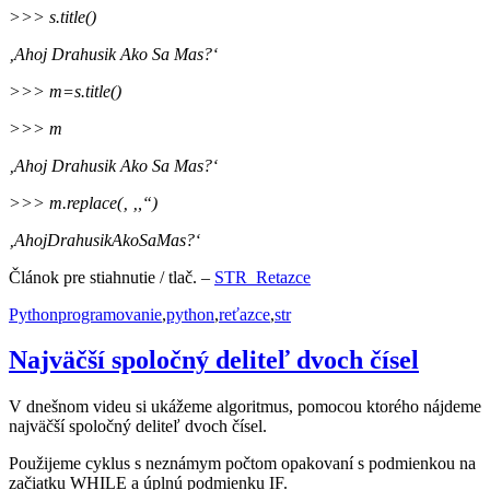
>>> s.title()
‚Ahoj Drahusik Ako Sa Mas?‘
>>> m=s.title()
>>> m
‚Ahoj Drahusik Ako Sa Mas?‘
>>> m.replace(‚ ‚,“)
‚AhojDrahusikAkoSaMas?‘
Článok pre stiahnutie / tlač. –
STR_Retazce
Publikované
Kategórie
Značky
Python
programovanie
,
python
,
reťazce
,
str
Najväčší spoločný deliteľ dvoch čísel
V dnešnom videu si ukážeme algoritmus, pomocou ktorého nájdeme
najväčší spoločný deliteľ dvoch čísel.
Použijeme cyklus s neznámym počtom opakovaní s podmienkou na
začiatku WHILE a úplnú podmienku IF.