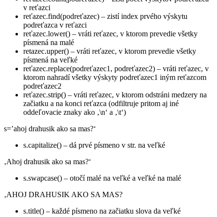
v reťazci
reťazec.find(podreťazec)
– zistí index prvého výskytu
podreťazca v reťazci
reťazec.lower()
– vráti reťazec, v ktorom prevedie všetky
písmená na malé
retazec.upper()
– vráti reťazec, v ktorom prevedie všetky
písmená na veľké
reťazec.replace(podreťazec1, podreťazec2)
– vráti reťazec, v
ktorom nahradí všetky výskyty
podreťazec1
iným reťazcom
podreťazec2
reťazec.strip()
– vráti reťazec, v ktorom odstráni medzery na
začiatku a na konci reťazca (odfiltruje pritom aj iné
oddeľovacie znaky ako
‚\n‘
a
‚\t‘
)
s=’ahoj drahusik ako sa mas?‘
s.capitalize()
– dá prvé písmeno v str. na veľké
‚Ahoj drahusik ako sa mas?‘
s.swapcase()
– otočí malé na veľké a veľké na malé
‚AHOJ DRAHUSIK AKO SA MAS?
s.title()
– každé písmeno na začiatku slova da veľké