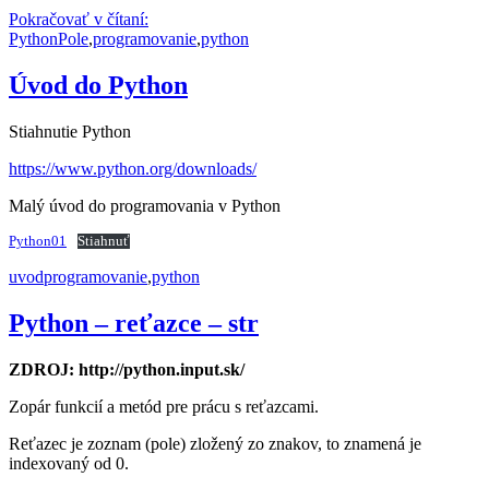
Zoznam
Pokračovať v čítaní:
Publikované
Kategórie
Značky
(pole/postupnosť)
Python
Pole
,
programovanie
,
python
Úvod do Python
Stiahnutie Python
https://www.python.org/downloads/
Malý úvod do programovania v Python
Python01
Stiahnuť
Publikované
Kategórie
Značky
uvod
programovanie
,
python
Python – reťazce – str
ZDROJ: http://python.input.sk/
Zopár funkcií a metód pre prácu s reťazcami.
Reťazec je zoznam (pole) zložený zo znakov, to znamená je
indexovaný od 0.