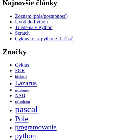
Najnovšie články
Zoznam (pole/postupnosť)
Úvod do Python
Triedenia v Python
Scratch
Cyklus for v pythone. 1. časť
Značky
Cyklus
FOR
hladanie
Lazarus
maximum
NSD
palindrom
pascal
Pole
programovanie
python