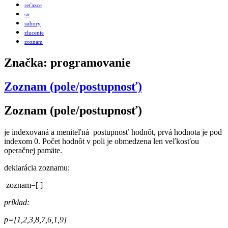
reťazce
str
subory
zlucenie
zoznam
Značka:
programovanie
Zoznam (pole/postupnosť)
Zoznam (pole/postupnosť)
je indexovaná a meniteľná postupnosť hodnôt, prvá hodnota je pod
indexom 0. Počet hodnôt v poli je obmedzena len veľkosťou
operačnej pamäte.
deklarácia zoznamu:
zoznam=[ ]
príklad:
p=[1,2,3,8,7,6,1,9]