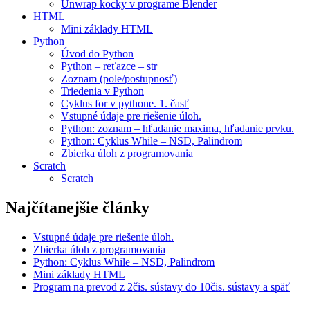
Unwrap kocky v programe Blender
HTML
Mini základy HTML
Python
Úvod do Python
Python – reťazce – str
Zoznam (pole/postupnosť)
Triedenia v Python
Cyklus for v pythone. 1. časť
Vstupné údaje pre riešenie úloh.
Python: zoznam – hľadanie maxima, hľadanie prvku.
Python: Cyklus While – NSD, Palindrom
Zbierka úloh z programovania
Scratch
Scratch
Najčítanejšie články
Vstupné údaje pre riešenie úloh.
Zbierka úloh z programovania
Python: Cyklus While – NSD, Palindrom
Mini základy HTML
Program na prevod z 2čis. sústavy do 10čis. sústavy a späť